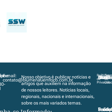
pp
ram
fone:
E-mail:
Políticas
Ter
Nosso objetivo é publicar notícias e
Brasil
Blume
Intern
Lazer
Notíci
de
de
contato@blumenauemfoco.com.br
Privacida
Uso
artigos que auxiliem na informação
30-
1
de nossos leitores. Notícias locais,
regionais, nacionais e internacionais,
sobre os mais variados temas.
Polític
Produ
Saúde
Serviç
Tecnol
nha-se Informado: