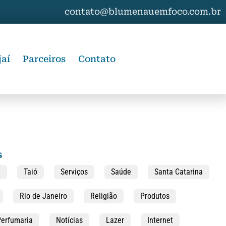
contato@blumenauemfoco.com.br
jaí
Parceiros
Contato
s
a
Taió
Serviços
Saúde
Santa Catarina
Rio de Janeiro
Religião
Produtos
Perfumaria
Notícias
Lazer
Internet