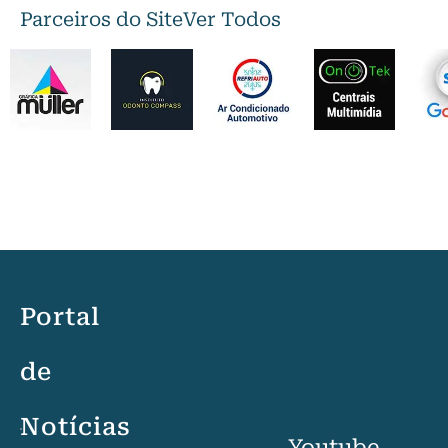
Parceiros do Site
Ver Todos
Portal
de
Notícias
Youtube