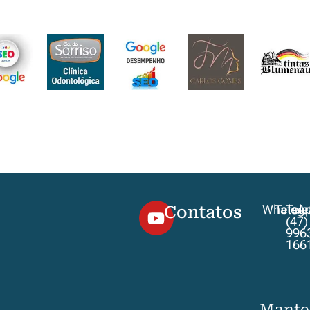
Contatos
WhatsA
Teleg
Tele
(47)
996
166
Mante