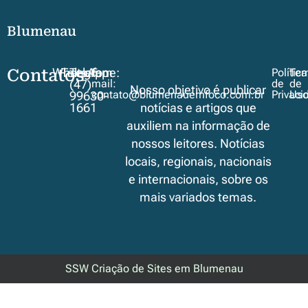
Blumenau
Contatos
WhatsApp
Telegram
Telefone:
E-
Polític
Ter
mail:
de
de
(47)
Nosso objetivo é publicar
contato@blumenauemfoco.com.br
Privaci
Us
99630-
1661
notícias e artigos que
auxiliem na informação de
nossos leitores. Notícias
locais, regionais, nacionais
e internacionais, sobre os
mais variados temas.
SSW Criação de Sites em Blumenau