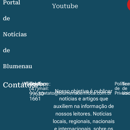
Portal
Youtube
de
Notícias
de
Blumenau
Contatos
WhatsApp
Telegram
Telefone:
E-
Polític
Ter
mail:
de
de
(47)
Nosso objetivo é publicar
contato@blumenauemfoco.com.br
Privaci
Us
99630-
1661
notícias e artigos que
auxiliem na informação de
nossos leitores. Notícias
locais, regionais, nacionais
e internacionais, sobre os