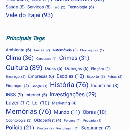
Rio do Oeste
(1)
Rio do Sul
(1)
Saúde
(8)
Serviços
(8)
Tecnologia
(6)
Taió
(2)
Vale do Itajaí
(93)
Principais Tags
Ambiente
(6)
Automóveis
(3)
Anvisa
(2)
Chikungunya
(1)
Clima
(36)
Crimes
(31)
Concursos
(1)
Cultura
(89)
Dicas
(6)
Doenças
(6)
Eleições
(2)
Escolas
(10)
Empresas
(6)
Esporte
(3)
Emprego
(2)
Feiras
(2)
História
(76)
Indústrias
(8)
Finanças
(4)
Google
(1)
Investigações
(29)
INSS
(9)
Internet
(5)
Lazer
(17)
Lei
(10)
Marketing
(4)
Memórias
(76)
Mundo
(11)
Obras
(10)
Oktoberfest
(4)
Odontologia
(3)
Parques
(1)
Pecuária
(1)
Polícia
(21)
Segurança
(7)
Procon
(2)
Reciclagem
(1)