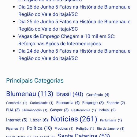
Dia 26 de Junho 5 Fatos na História de Blumenau e
Região do Vale do Itajaí/SC
Dia 25 de Junho 5 Fatos na História de Blumenau e
Região do Vale do Itajaí/SC
Vagas de Emprego Chegam a 10 mil em SC:
Reforço nas Ações de Intermediações.
Dia 24 de Junho 5 Fatos na História de Blumenau e
Região do Vale do Itajaí/SC
Principais Categorias
Blumenau
(113)
Brasil
(40)
Comércio
(4)
Economia
(4)
Emprego
(3)
Esporte
(2)
Concórdia
(1)
Curiosidade
(1)
EUA
(3)
Gaspar
(3)
Indaial
(2)
Florianópolis
(1)
Gastronomia
(1)
Notícias
(261)
Internet
(5)
Lazer
(6)
Perfumaria
(1)
Política
(10)
Piçarras
(1)
Produtos
(1)
Religião
(1)
Rio de Janeiro
(1)
Santa Catarina
(53)