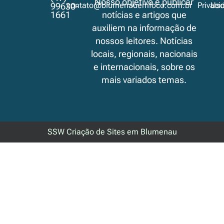
Nosso objetivo é publicar
contato@blumenauemfoco.com.br
Privaci
Us
99630-
1661
notícias e artigos que
auxiliem na informação de
nossos leitores. Notícias
locais, regionais, nacionais
e internacionais, sobre os
mais variados temas.
SSW Criação de Sites em Blumenau