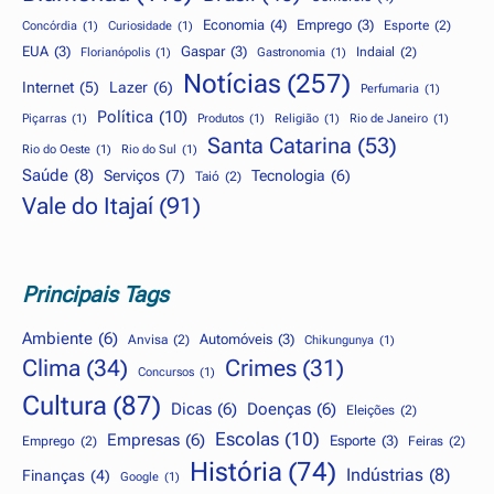
Economia
(4)
Emprego
(3)
Esporte
(2)
Concórdia
(1)
Curiosidade
(1)
EUA
(3)
Gaspar
(3)
Indaial
(2)
Florianópolis
(1)
Gastronomia
(1)
Notícias
(257)
Internet
(5)
Lazer
(6)
Perfumaria
(1)
Política
(10)
Piçarras
(1)
Produtos
(1)
Religião
(1)
Rio de Janeiro
(1)
Santa Catarina
(53)
Rio do Oeste
(1)
Rio do Sul
(1)
Saúde
(8)
Serviços
(7)
Tecnologia
(6)
Taió
(2)
Vale do Itajaí
(91)
Principais Tags
Ambiente
(6)
Automóveis
(3)
Anvisa
(2)
Chikungunya
(1)
Clima
(34)
Crimes
(31)
Concursos
(1)
Cultura
(87)
Dicas
(6)
Doenças
(6)
Eleições
(2)
Escolas
(10)
Empresas
(6)
Esporte
(3)
Emprego
(2)
Feiras
(2)
História
(74)
Indústrias
(8)
Finanças
(4)
Google
(1)