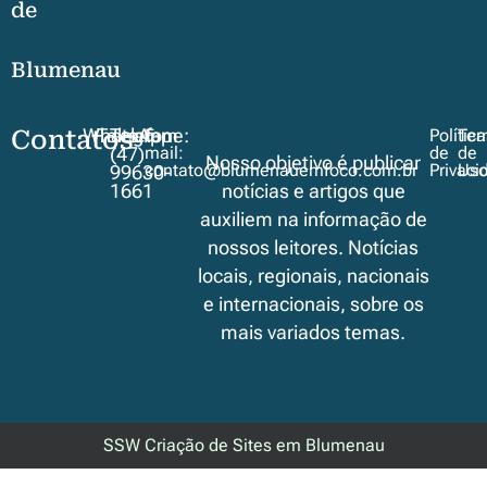
de
Blumenau
Contatos
WhatsApp
Telegram
Telefone:
E-
Polític
Ter
mail:
de
de
(47)
Nosso objetivo é publicar
contato@blumenauemfoco.com.br
Privaci
Us
99630-
1661
notícias e artigos que
auxiliem na informação de
nossos leitores. Notícias
locais, regionais, nacionais
e internacionais, sobre os
mais variados temas.
SSW Criação de Sites em Blumenau