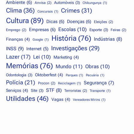
Ambiente
(6)
Automóveis
(3)
Anvisa
(2)
Chikungunya
(1)
Clima
(36)
Crimes
(31)
Concursos
(1)
Cultura
(89)
Dicas
(6)
Doenças
(6)
Eleições
(2)
Escolas
(10)
Empresas
(6)
Esporte
(3)
Emprego
(2)
Feiras
(2)
História
(76)
Indústrias
(8)
Finanças
(4)
Google
(1)
Investigações
(29)
INSS
(9)
Internet
(5)
Lazer
(17)
Lei
(10)
Marketing
(4)
Memórias
(76)
Mundo
(11)
Obras
(10)
Oktoberfest
(4)
Odontologia
(3)
Parques
(1)
Pecuária
(1)
Polícia
(21)
Segurança
(7)
Procon
(2)
Reciclagem
(1)
STF
(8)
Serviços
(4)
Site
(3)
Terroristas
(2)
Transporte
(1)
Utilidades
(46)
Vagas
(4)
Vereadores Mirins
(1)