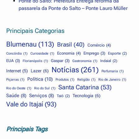
Ponte do Salto: Prefeitura Entrega reforma da
passarela da Ponte do Salto – Ponte Lauro Müller
Principais Categorias
Blumenau
(113)
Brasil
(40)
Comércio
(4)
Economia
(4)
Emprego
(3)
Esporte
(2)
Concórdia
(1)
Curiosidade
(1)
EUA
(3)
Gaspar
(3)
Indaial
(2)
Florianópolis
(1)
Gastronomia
(1)
Notícias
(261)
Internet
(5)
Lazer
(6)
Perfumaria
(1)
Política
(10)
Piçarras
(1)
Produtos
(1)
Religião
(1)
Rio de Janeiro
(1)
Santa Catarina
(53)
Rio do Oeste
(1)
Rio do Sul
(1)
Saúde
(8)
Serviços
(8)
Tecnologia
(6)
Taió
(2)
Vale do Itajaí
(93)
Principais Tags