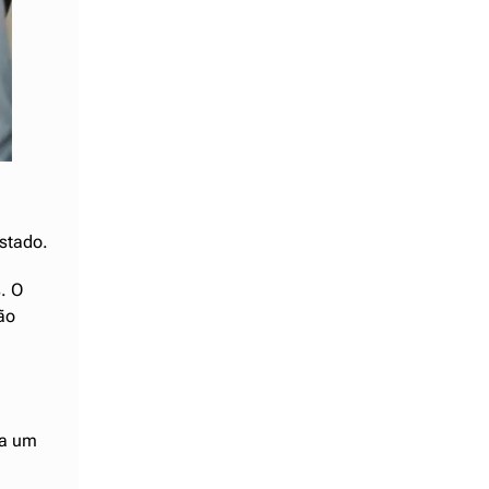
stado.
. O
ão
ta um