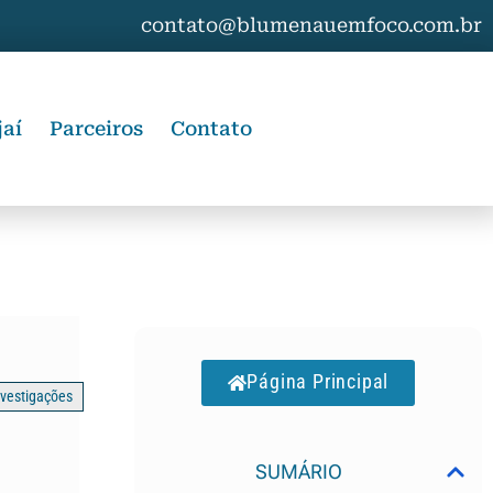
contato@blumenauemfoco.com.br
jaí
Parceiros
Contato
Página Principal
nvestigações
SUMÁRIO