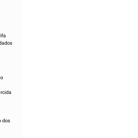
ifa
 dados
ao
ercida
o dos