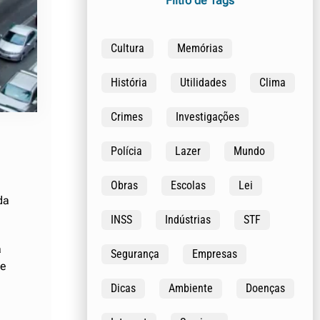
Filtro de Tags
Cultura
Memórias
História
Utilidades
Clima
Crimes
Investigações
Polícia
Lazer
Mundo
Obras
Escolas
Lei
da
INSS
Indústrias
STF
a
Segurança
Empresas
de
Dicas
Ambiente
Doenças