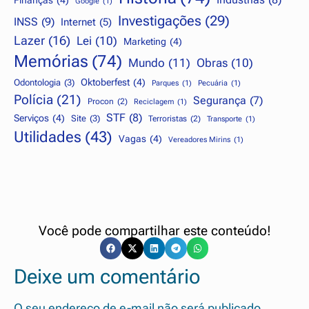
Finanças
(4)
Google
(1)
Investigações
(29)
INSS
(9)
Internet
(5)
Lazer
(16)
Lei
(10)
Marketing
(4)
Memórias
(74)
Mundo
(11)
Obras
(10)
Oktoberfest
(4)
Odontologia
(3)
Parques
(1)
Pecuária
(1)
Polícia
(21)
Segurança
(7)
Procon
(2)
Reciclagem
(1)
STF
(8)
Serviços
(4)
Site
(3)
Terroristas
(2)
Transporte
(1)
Utilidades
(43)
Vagas
(4)
Vereadores Mirins
(1)
Você pode compartilhar este conteúdo!
Deixe um comentário
O seu endereço de e-mail não será publicado.