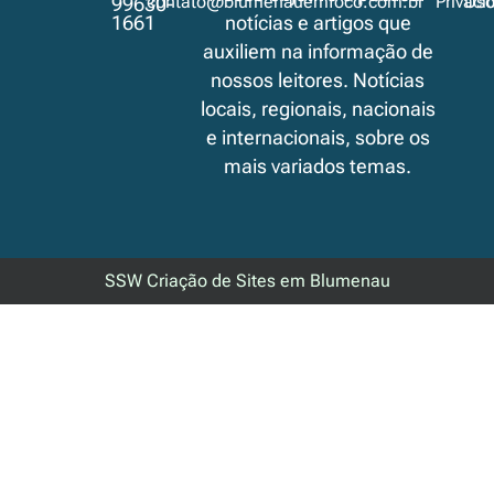
contato@blumenauemfoco.com.br
Privaci
Us
99630-
1661
notícias e artigos que
auxiliem na informação de
nossos leitores. Notícias
locais, regionais, nacionais
e internacionais, sobre os
mais variados temas.
SSW Criação de Sites em Blumenau