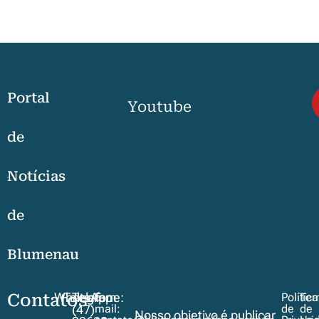
Portal
Youtube
de
Notícias
de
Blumenau
Contatos
WhatsApp
Telegram
Telefone:
E-
Polític
Ter
mail:
de
de
(47)
Nosso objetivo é publicar