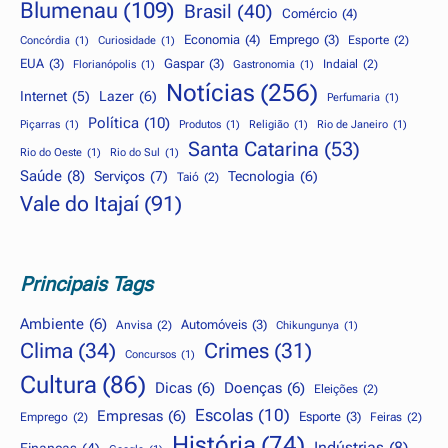
Blumenau
(109)
Brasil
(40)
Comércio
(4)
Economia
(4)
Emprego
(3)
Esporte
(2)
Concórdia
(1)
Curiosidade
(1)
EUA
(3)
Gaspar
(3)
Indaial
(2)
Florianópolis
(1)
Gastronomia
(1)
Notícias
(256)
Internet
(5)
Lazer
(6)
Perfumaria
(1)
Política
(10)
Piçarras
(1)
Produtos
(1)
Religião
(1)
Rio de Janeiro
(1)
Santa Catarina
(53)
Rio do Oeste
(1)
Rio do Sul
(1)
Saúde
(8)
Serviços
(7)
Tecnologia
(6)
Taió
(2)
Vale do Itajaí
(91)
Principais Tags
Ambiente
(6)
Automóveis
(3)
Anvisa
(2)
Chikungunya
(1)
Clima
(34)
Crimes
(31)
Concursos
(1)
Cultura
(86)
Dicas
(6)
Doenças
(6)
Eleições
(2)
Escolas
(10)
Empresas
(6)
Esporte
(3)
Emprego
(2)
Feiras
(2)
História
(74)
Indústrias
(8)