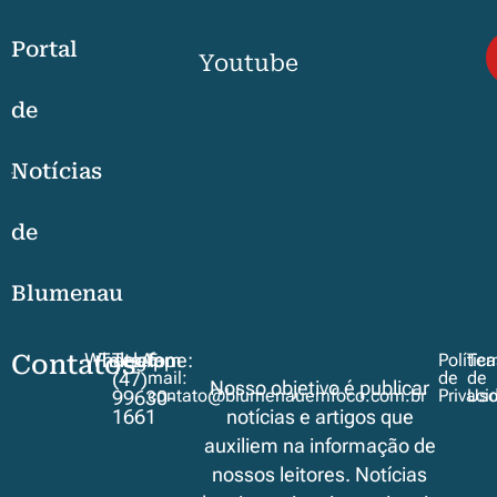
Portal
Youtube
de
Notícias
de
Blumenau
Contatos
WhatsApp
Telegram
Telefone:
E-
Polític
Ter
mail:
de
de
(47)
Nosso objetivo é publicar
contato@blumenauemfoco.com.br
Privaci
Us
99630-
1661
notícias e artigos que
auxiliem na informação de
nossos leitores. Notícias