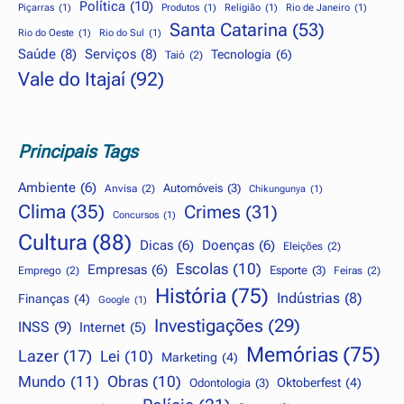
Política
(10)
Piçarras
(1)
Produtos
(1)
Religião
(1)
Rio de Janeiro
(1)
Santa Catarina
(53)
Rio do Oeste
(1)
Rio do Sul
(1)
Saúde
(8)
Serviços
(8)
Tecnologia
(6)
Taió
(2)
Vale do Itajaí
(92)
Principais Tags
Ambiente
(6)
Automóveis
(3)
Anvisa
(2)
Chikungunya
(1)
Clima
(35)
Crimes
(31)
Concursos
(1)
Cultura
(88)
Dicas
(6)
Doenças
(6)
Eleições
(2)
Escolas
(10)
Empresas
(6)
Esporte
(3)
Emprego
(2)
Feiras
(2)
História
(75)
Indústrias
(8)
Finanças
(4)
Google
(1)
Investigações
(29)
INSS
(9)
Internet
(5)
Memórias
(75)
Lazer
(17)
Lei
(10)
Marketing
(4)
Mundo
(11)
Obras
(10)
Oktoberfest
(4)
Odontologia
(3)