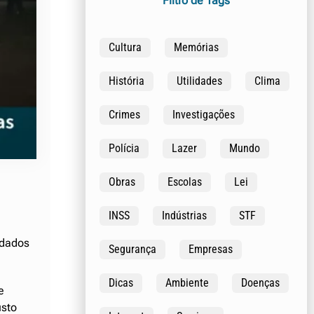
Filtro de Tags
Cultura
Memórias
História
Utilidades
Clima
Crimes
Investigações
Polícia
Lazer
Mundo
Obras
Escolas
Lei
INSS
Indústrias
STF
ndados
Segurança
Empresas
Dicas
Ambiente
Doenças
e
usto