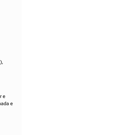
),
r e
hada e