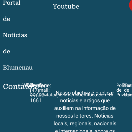
Portal
Youtube
de
Notícias
de
Blumenau
Contatos
WhatsApp
Telegram
Telefone:
E-
Polític
Ter
mail:
de
de
(47)
Nosso objetivo é publicar
contato@blumenauemfoco.com.br
Privaci
Us
99630-
1661
notícias e artigos que
auxiliem na informação de
nossos leitores. Notícias
locais, regionais, nacionais
e internacionais, sobre os