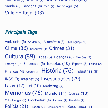
Rio do Oeste
(1)
Rio do Sul
(1)
Saúde
(8)
Serviços
(8)
Tecnologia
(6)
Taió
(2)
Vale do Itajaí
(93)
Principais Tags
Ambiente
(6)
Automóveis
(3)
Anvisa
(2)
Chikungunya
(1)
Clima
(36)
Crimes
(31)
Concursos
(1)
Cultura
(89)
Dicas
(6)
Doenças
(6)
Eleições
(2)
Escolas
(10)
Empresas
(6)
Esporte
(3)
Emprego
(2)
Feiras
(2)
História
(76)
Indústrias
(8)
Finanças
(4)
Google
(1)
Investigações
(29)
INSS
(9)
Internet
(5)
Lazer
(17)
Lei
(10)
Marketing
(4)
Memórias
(76)
Mundo
(11)
Obras
(10)
Oktoberfest
(4)
Odontologia
(3)
Parques
(1)
Pecuária
(1)
Polícia
(21)
Segurança
(7)
Procon
(2)
Reciclagem
(1)