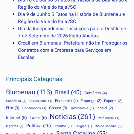
Região do Vale do Itajaí/SC
Dia 9 de Junho 5 Fatos na História de Blumenau e
Região do Vale do Itajaí/SC
Dia da Independência: Inscrições para o Desfile de
7 de Setembro de 2026 Estão Abertas
Orcali em Blumenau: Prefeitura não irá Prorrogar os
Contratos com a Empresa para Serviços em
Escolas.
Principais Categorias
Blumenau
(113)
Brasil
(40)
Comércio
(4)
Economia
(4)
Emprego
(3)
Esporte
(2)
Concórdia
(1)
Curiosidade
(1)
EUA
(3)
Gaspar
(3)
Indaial
(2)
Florianópolis
(1)
Gastronomia
(1)
Notícias
(261)
Internet
(5)
Lazer
(6)
Perfumaria
(1)
Política
(10)
Piçarras
(1)
Produtos
(1)
Religião
(1)
Rio de Janeiro
(1)
Santa Catarina
(53)