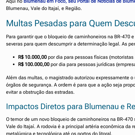
Aqui no
Blumenau em Foco, seu Portal de Notícias de Blum
Blumenau, Vale do Itajaí, e Região.
Multas Pesadas para Quem Desc
Para garantir que o bloqueio de caminhoneiros na BR-470 e 
severas para quem descumprir a determinação legal. As pe
R$ 10.000,00
por dia para pessoas físicas (motoristas
R$ 100.000,00
por dia para pessoas jurídicas (empresa
Além das multas, o magistrado autorizou expressamente o us
órgãos de segurança. A ordem é para que a ação seja propo
evitar a obstrução das estradas.
Impactos Diretos para Blumenau e R
O temor de um novo bloqueio de caminhoneiros na BR-470 
Vale do Itajaí. A rodovia é a principal artéria econômica da 
metalúrgica e tecnológica até os portos do litoral.