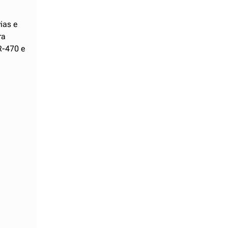
ias e
ra
R-470 e