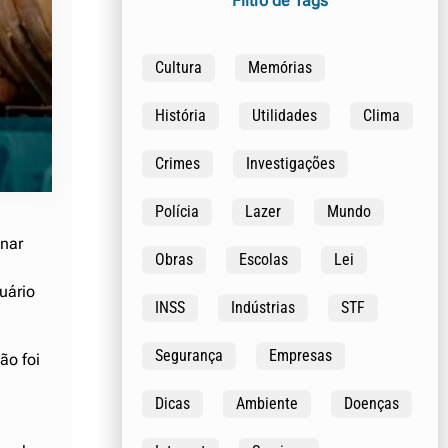
Filtro de Tags
Cultura
Memórias
História
Utilidades
Clima
Crimes
Investigações
Polícia
Lazer
Mundo
inar
Obras
Escolas
Lei
uário
INSS
Indústrias
STF
Segurança
Empresas
ão foi
Dicas
Ambiente
Doenças