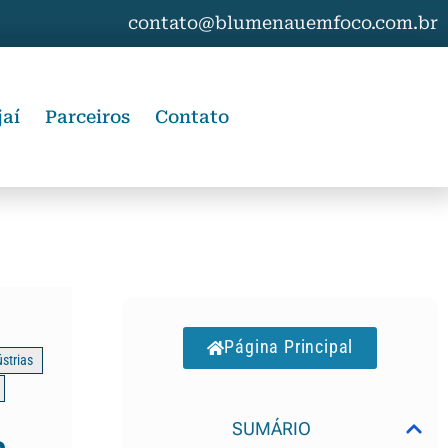
contato@blumenauemfoco.com.br
jaí
Parceiros
Contato
Página Principal
strias
SUMÁRIO