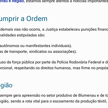
enau e Região
, estamos sempre atentos a notícias importante
umprir a Ordem
demais vias não ocorra, a Justiça estabeleceu punições financ
nalidades estipuladas são:
 autônomos ou manifestantes individuais).
s de transporte, sindicatos ou associações).
o da força pública por parte da Polícia Rodoviária Federal e 
rcional, respeitando os direitos humanos, mas firme no propós
egião
sempre gera apreensão no setor produtivo de Blumenau e de t
região, sendo a rota vital para o escoamento da produção têxtil,