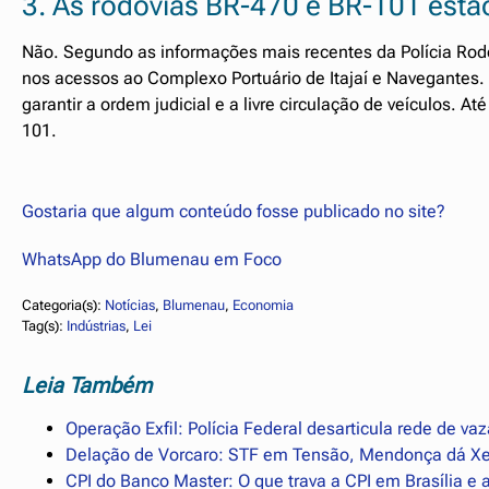
3. As rodovias BR-470 e BR-101 est
Não. Segundo as informações mais recentes da Polícia Rodo
nos acessos ao Complexo Portuário de Itajaí e Navegantes. 
garantir a ordem judicial e a livre circulação de veículos
101.
Gostaria que algum conteúdo fosse publicado no site?
WhatsApp do Blumenau em Foco
Categoria(s):
Notícias
, 
Blumenau
, 
Economia
Tag(s):
Indústrias
, 
Lei
Leia Também
Operação Exfil: Polícia Federal desarticula rede de v
Delação de Vorcaro: STF em Tensão, Mendonça dá Xe
CPI do Banco Master: O que trava a CPI em Brasília e