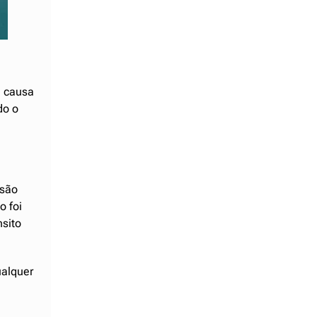
.
1 causa
do o
isão
o foi
nsito
ualquer