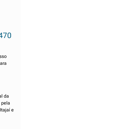
-470
esso
para
al da
 pela
tajaí e