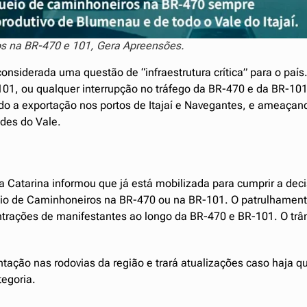
s na BR-470 e 101, Gera Apreensões.
siderada uma questão de “infraestrutura crítica” para o país
1, ou qualquer interrupção no tráfego da BR-470 e da BR-10
do a exportação nos portos de Itajaí e Navegantes, e ameaçan
des do Vale.
 Catarina informou que já está mobilizada para cumprir a dec
eio de Caminhoneiros na BR-470 ou na BR-101. O patrulhament
trações de manifestantes ao longo da BR-470 e BR-101. O trâ
ção nas rodovias da região e trará atualizações caso haja q
tegoria.