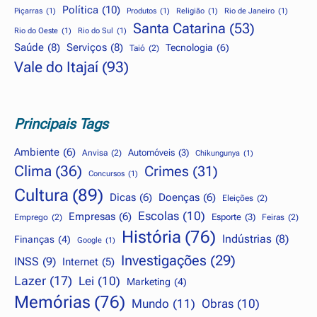
Política
(10)
Piçarras
(1)
Produtos
(1)
Religião
(1)
Rio de Janeiro
(1)
Santa Catarina
(53)
Rio do Oeste
(1)
Rio do Sul
(1)
Saúde
(8)
Serviços
(8)
Tecnologia
(6)
Taió
(2)
Vale do Itajaí
(93)
Principais Tags
Ambiente
(6)
Automóveis
(3)
Anvisa
(2)
Chikungunya
(1)
Clima
(36)
Crimes
(31)
Concursos
(1)
Cultura
(89)
Dicas
(6)
Doenças
(6)
Eleições
(2)
Escolas
(10)
Empresas
(6)
Esporte
(3)
Emprego
(2)
Feiras
(2)
História
(76)
Indústrias
(8)
Finanças
(4)
Google
(1)
Investigações
(29)
INSS
(9)
Internet
(5)
Lazer
(17)
Lei
(10)
Marketing
(4)
Memórias
(76)
Mundo
(11)
Obras
(10)