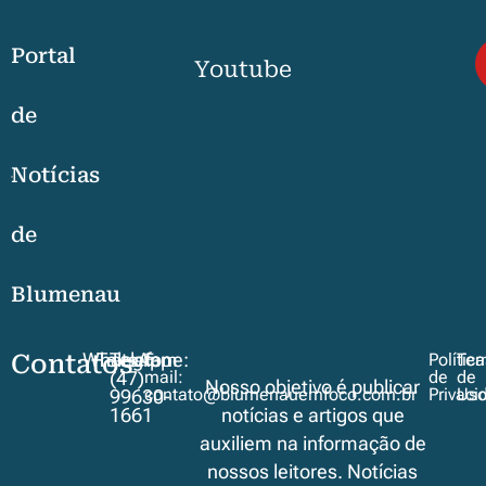
Portal
Youtube
de
Notícias
de
Blumenau
Contatos
WhatsApp
Telegram
Telefone:
E-
Polític
Ter
mail:
de
de
(47)
Nosso objetivo é publicar
contato@blumenauemfoco.com.br
Privaci
Us
99630-
1661
notícias e artigos que
auxiliem na informação de
nossos leitores. Notícias